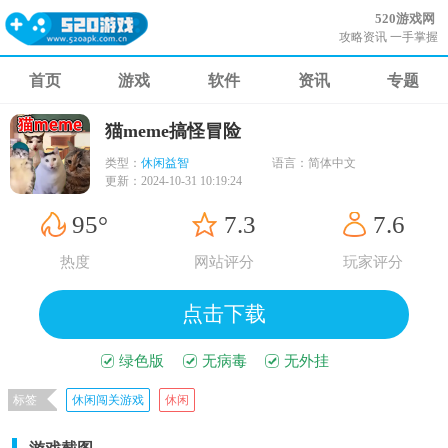
520游戏网
攻略资讯 一手掌握
首页
游戏
软件
资讯
专题
猫meme搞怪冒险
类型：
休闲益智
语言：
简体中文
更新：
2024-10-31 10:19:24
95°
7.3
7.6
热度
网站评分
玩家评分
点击下载
绿色版
无病毒
无外挂
标签
休闲闯关游戏
休闲