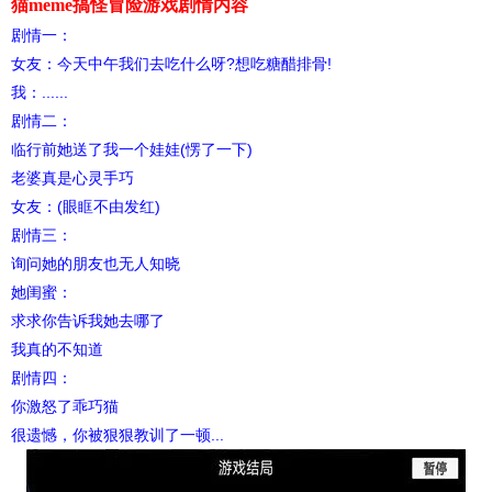
猫meme搞怪冒险游戏剧情内容
剧情一：
女友：今天中午我们去吃什么呀?想吃糖醋排骨!
我：......
剧情二：
临行前她送了我一个娃娃(愣了一下)
老婆真是心灵手巧
女友：(眼眶不由发红)
剧情三：
询问她的朋友也无人知晓
她闺蜜：
求求你告诉我她去哪了
我真的不知道
剧情四：
你激怒了乖巧猫
很遗憾，你被狠狠教训了一顿...