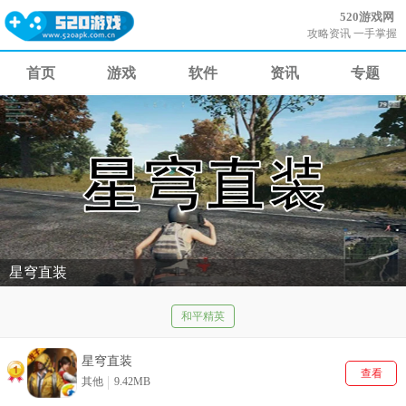
520游戏网
攻略资讯 一手掌握
首页
游戏
软件
资讯
专题
星穹直装
和平精英
星穹直装
查看
其他
9.42MB