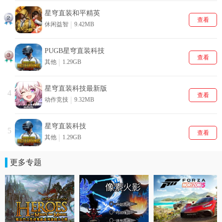
星穹直装和平精英
查看
休闲益智
9.42MB
PUGB星穹直装科技
查看
其他
1.29GB
星穹直装科技最新版
4
查看
动作竞技
9.32MB
星穹直装科技
5
查看
其他
1.29GB
更多专题