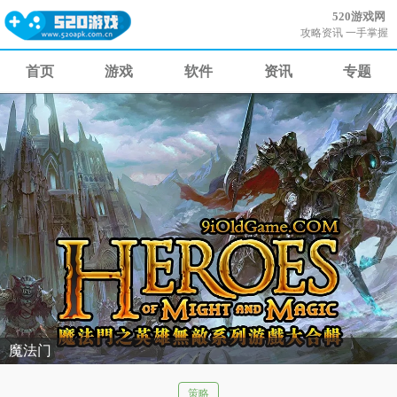
520游戏网
攻略资讯 一手掌握
首页
游戏
软件
资讯
专题
魔法门
策略