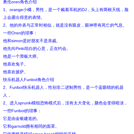
奥伦oren角色介绍
1、orange小橘，男性，是一个戴着耳机的DJ，头上有两根天线，脸
上会露出得意的表情。
2、他的外表与正常时相似，就是没有眼皮，眼神带有死亡的气息。
一些Oren的琐事：
他和simon是好朋友不是亲戚。
他先向Pinki坦白的心意，正在约会。
他是一个滑板大师。
他喜欢兔子。
他喜欢披萨。
快乐机器人Funbot角色介绍
2、Funbot快乐机器人，性别非二进制男性，是一个蓝眼睛的机器
人，
2、进入sprunki模组恐怖模式后，没有太大变化，颜色会变得暗淡，
一些Funbot的琐事：
它是由金银建造的。
它和garnold拥有相同的面罩。
它的声线是经过amen break编辑的采样。