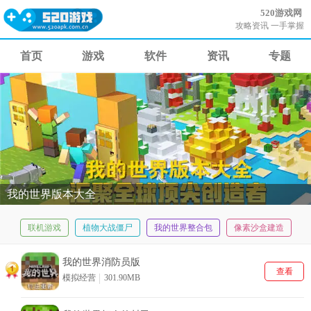
520游戏网
攻略资讯 一手掌握
首页
游戏
软件
资讯
专题
我的世界版本大全
联机游戏
植物大战僵尸
我的世界整合包
像素沙盒建造
全球最火沙盒
我的世界消防员版
查看
模拟经营
301.90MB