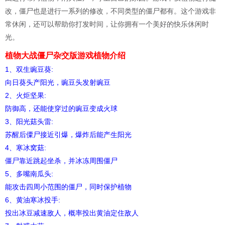
改，僵尸也是进行一系列的修改，不同类型的僵尸都有。这个游戏非
常休闲，还可以帮助你打发时间，让你拥有一个美好的快乐休闲时
光。
植物大战僵尸杂交版游戏植物介绍
1、双生豌豆葵:
向日葵头产阳光，豌豆头发射豌豆
2、火炬坚果:
防御高，还能使穿过的豌豆变成火球
3、阳光菇头雷:
苏醒后僳尸接近引爆，爆炸后能产生阳光
4、寒冰窝菇:
僵尸靠近跳起坐杀，并冰冻周围僵尸
5、多嘴南瓜头:
能攻击四周小范围的僵尸，同时保护植物
6、黄油寒冰投手:
投出冰豆减速敌人，概率投出黄油定住敌人