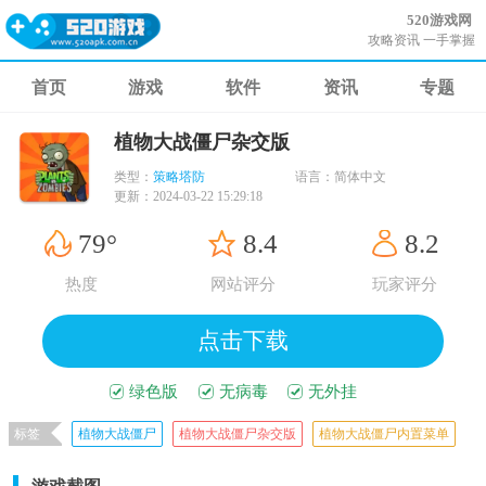
520游戏网
攻略资讯 一手掌握
首页
游戏
软件
资讯
专题
植物大战僵尸杂交版
类型：
策略塔防
语言：
简体中文
更新：
2024-03-22 15:29:18
79°
8.4
8.2
热度
网站评分
玩家评分
点击下载
绿色版
无病毒
无外挂
标签
植物大战僵尸
植物大战僵尸杂交版
植物大战僵尸内置菜单
植物大战僵尸杂交
pvz杂交版