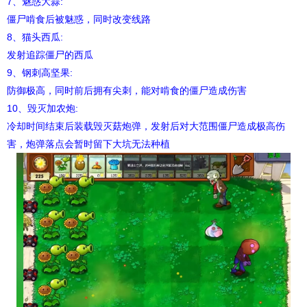
7、魅惑大蒜:
僵尸啃食后被魅惑，同时改变线路
8、猫头西瓜:
发射追踪僵尸的西瓜
9、钢刺高坚果:
防御极高，同时前后拥有尖刺，能对啃食的僵尸造成伤害
10、毁灭加农炮:
冷却时间结束后装载毁灭菇炮弹，发射后对大范围僵尸造成极高伤
害，炮弹落点会暂时留下大坑无法种植