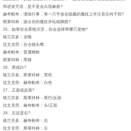
和进攻咒语，是不是会出现麻烦?
赫奇帕奇：谨慎行事，将一只手放在隐藏的魔杖上并注意任何干扰?
斯莱特林：拔出你的魔杖并站稳脚跟?
25、如果你去霍格沃茨，你会选择带哪只宠物?
格兰芬多：龙蟾
拉文克劳：谷仓猫头鹰
赫奇帕奇：普通蟾蜍
斯莱特林：黑猫
26、黑或白?
格兰芬多、斯莱特林：黑色
拉文克劳、赫奇帕奇：白色
27、正面或反面?
格兰芬多、斯莱特林：尾巴/反面
拉文克劳、赫奇帕奇：头/正面
28、左还是右?
格兰芬多、赫奇帕奇：右
拉文克劳、斯莱特林：左