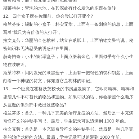
赫奇帕奇：似乎在互相交谈的肥红毒菌
斯莱特林：冒泡的水池，在其深处有什么发光的东西在旋转
12、四个盒子摆在你面前。你会尝试打开哪个?
格兰芬多：锡制的小盒子，朴实无华，上面有一条划痕的信息，上面
写着“我只为有价值的人打开”。
拉文克劳：华丽的金色棺材，站立在爪脚上，上面的铭文警告说，秘
密知识和无法忍受的诱惑都在里面。
赫奇帕奇：小小的玳瑁盒子，上面点缀着金色，里面似乎有什么小生
物在吱吱叫。
斯莱特林：闪闪发光的漆黑盒子，上面有一把银色的锁和钥匙，上面
刻着一个神秘的符文，你知道它是梅林的印记。
13、一个巨魔在霍格沃茨校长的书房里发疯了。它即将粉碎、粉碎和
撕裂几件不可替代的物品和宝物。如果可以的话，你会按照什么顺序
从巨魔的俱乐部中救出这些物品?
格兰芬多：首先，一种几乎完美的治疗龙痘的方法。然后是一本充满
奇怪符文的神秘手写书。最后，学生记录可以追溯到 1000 年前。
拉文克劳：首先是一本充满奇异符文的神秘手书。然后是一种几乎完
美的治疗龙痘的方法。最后，学生记录可以追溯到 1000 年前。