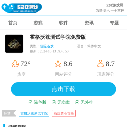
520游戏网
攻略资讯 一手掌握
首页
游戏
软件
资讯
专题
霍格沃兹测试学院免费版
类型：
冒险游戏
语言：
简体中文
更新：
2024-10-13 09:48:53
72°
8.6
8.7
热度
网站评分
玩家评分
点击下载
绿色版
无病毒
无外挂
标签
霍格沃兹测试学院
画质超高冒险