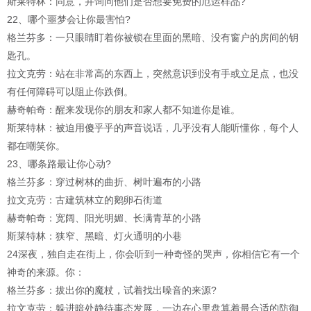
斯莱特林：同意，并询问他们是否想要免费的厄运样品?
22、哪个噩梦会让你最害怕?
格兰芬多：一只眼睛盯着你被锁在里面的黑暗、没有窗户的房间的钥
匙孔。
拉文克劳：站在非常高的东西上，突然意识到没有手或立足点，也没
有任何障碍可以阻止你跌倒。
赫奇帕奇：醒来发现你的朋友和家人都不知道你是谁。
斯莱特林：被迫用傻乎乎的声音说话，几乎没有人能听懂你，每个人
都在嘲笑你。
23、哪条路最让你心动?
格兰芬多：穿过树林的曲折、树叶遍布的小路
拉文克劳：古建筑林立的鹅卵石街道
赫奇帕奇：宽阔、阳光明媚、长满青草的小路
斯莱特林：狭窄、黑暗、灯火通明的小巷
24深夜，独自走在街上，你会听到一种奇怪的哭声，你相信它有一个
神奇的来源。你：
格兰芬多：拔出你的魔杖，试着找出噪音的来源?
拉文克劳：躲进暗处静待事态发展，一边在心里盘算着最合适的防御