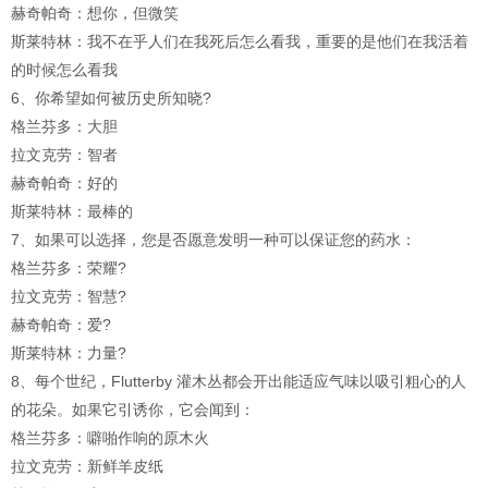
赫奇帕奇：想你，但微笑
斯莱特林：我不在乎人们在我死后怎么看我，重要的是他们在我活着
的时候怎么看我
6、你希望如何被历史所知晓?
格兰芬多：大胆
拉文克劳：智者
赫奇帕奇：好的
斯莱特林：最棒的
7、如果可以选择，您是否愿意发明一种可以保证您的药水：
格兰芬多：荣耀?
拉文克劳：智慧?
赫奇帕奇：爱?
斯莱特林：力量?
8、每个世纪，Flutterby 灌木丛都会开出能适应气味以吸引粗心的人
的花朵。如果它引诱你，它会闻到：
格兰芬多：噼啪作响的原木火
拉文克劳：新鲜羊皮纸