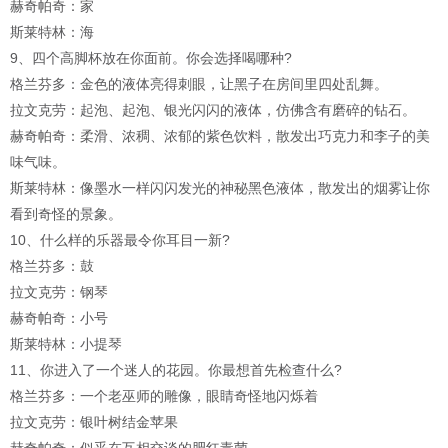
赫奇帕奇：家
斯莱特林：海
9、四个高脚杯放在你面前。你会选择喝哪种?
格兰芬多：金色的液体亮得刺眼，让黑子在房间里四处乱舞。
拉文克劳：起泡、起泡、银光闪闪的液体，仿佛含有磨碎的钻石。
赫奇帕奇：柔滑、浓稠、浓郁的紫色饮料，散发出巧克力和李子的美
味气味。
斯莱特林：像墨水一样闪闪发光的神秘黑色液体，散发出的烟雾让你
看到奇怪的景象。
10、什么样的乐器最令你耳目一新?
格兰芬多：鼓
拉文克劳：钢琴
赫奇帕奇：小号
斯莱特林：小提琴
11、你进入了一个迷人的花园。你最想首先检查什么?
格兰芬多：一个老巫师的雕像，眼睛奇怪地闪烁着
拉文克劳：银叶树结金苹果