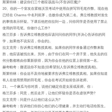
斯莱特林：建议你们三个都应该战斗(不告诉巨魔)?
20、你的一个室友在霍格沃茨考试中使用自拼写羽毛笔作弊。现在他
已经在 Charms 中名列前茅，击败你成为第二名。弗立维教授对发生
的事情表示怀疑。下课后他把你拉到一边，问你同学是否使用了禁止
使用的羽毛笔。你做什么工作?
格兰芬多：告诉弗立维教授他应该问问你的同学(并决心告诉你的同
学，如果他不说实话，你会的)。
拉文克劳：告诉弗立维教授真相。如果你的同学准备通过作弊来取
胜，他应该被找出来。另外，由于你们在同一个房子里，他失去的任
何分数都将由你重新获得，因为你会在他的位置上获得第一名。
赫奇帕奇：撒谎说你不知道(但希望别人告诉弗立维教授真相)。
斯莱特林：你会迫不及待地被要求告诉弗立维教授真相。如果你知道
有人在使用禁用的羽毛笔，你会在考试开始前告诉老师。
21、一个麻瓜与你对质，说他们确定你是女巫或巫师。你：
格兰芬多：同意，然后走开，让他们怀疑你是否在虚张声势?
拉文克劳：问是什么让他们这么认为?
赫奇帕奇：告诉他们你担心他们的心理健康，并主动打电话给医生。