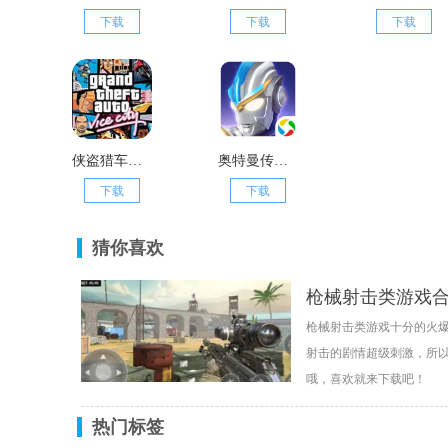
下载
下载
下载
侠盗猎车手罪恶都市电脑版
奥特曼传奇英雄天诺奥传1.92存档版
下载
下载
猜你喜欢
枪械射击类游戏
枪械射击类游戏十分的火
射击的剧情超级刺激，所以
哦，喜欢就来下载吧！
热门标签