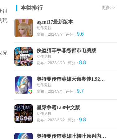
本类排行
更多>>
让很
的玩
agent17最新版本
动作竞技
9.6
发布：2024/3/7
评分：
侠盗猎车手罪恶都市电脑版
火兄
动作竞技
8.8
发布：2023/9/23
评分：
奥特曼传奇英雄天诺奥传1.92存档版
动作竞技
9.7
发布：2024/3/4
评分：
星际争霸1.08中文版
动作竞技
9.8
发布：2023/6/22
评分：
奥特曼传奇英雄叶梅叶原创内购版