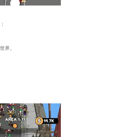
利；
知世界。
。
。