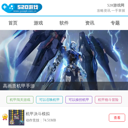
520游戏网
攻略资讯 一手掌握
首页
游戏
软件
资讯
专题
高画质机甲手游
机甲闯关游戏
可以召唤机甲
可以操控机甲
机甲格斗冒险
单机高画质
机甲决斗模拟
查看
动作竞技
74.51MB