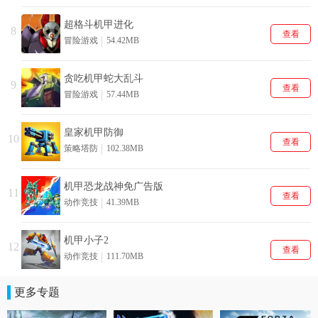
超格斗机甲进化
8
查看
冒险游戏
54.42MB
贪吃机甲蛇大乱斗
9
查看
冒险游戏
57.44MB
皇家机甲防御
10
查看
策略塔防
102.38MB
机甲恐龙战神免广告版
11
查看
动作竞技
41.39MB
机甲小子2
12
查看
动作竞技
111.70MB
更多专题