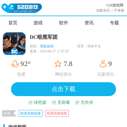
520游戏网
攻略资讯 一手掌握
首页
游戏
软件
资讯
专题
DC暗黑军团
类型：
冒险游戏
语言：
简体中文
更新：
2024-04-27 17:45:29
92°
7.8
9
热度
网站评分
玩家评分
点击下载
绿色版
无病毒
无外挂
标签
暗黑风格探索
暗黑风格冒险