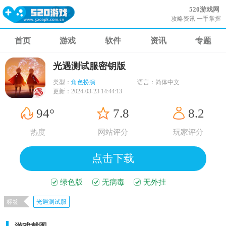
520游戏网
攻略资讯 一手掌握
首页
游戏
软件
资讯
专题
光遇测试服密钥版
类型：
角色扮演
语言：
简体中文
更新：
2024-03-23 14:44:13
94°
7.8
8.2
热度
网站评分
玩家评分
点击下载
绿色版
无病毒
无外挂
标签
光遇测试服