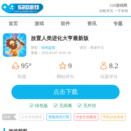
520游戏网
攻略资讯 一手掌握
首页
游戏
软件
资讯
专题
放置人类进化大亨最新版
类型：
休闲益智
语言：
简体中文
更新：
2024-03-07 16:01:18
95°
9
8.2
热度
网站评分
玩家评分
点击下载
绿色版
无病毒
无外挂
标签
生存冒险建造
冒险闯关打怪
沙盒生存建造
手机沙盒游戏