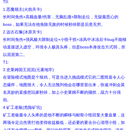
T0:
1.恶魔领主(火焰关卡)
长时间免伤+高额血量/伤害，无脑乱撞+限制走位，无疑最恶心的
boss，如果无法在他免除无敌的时候秒掉那是后患无穷。
2.远古石像(冰原关卡)
长时间免伤+强风极大限制走位+小怪干扰+冻风中冰冻后卡bug不能移
动直接进入虚空，环境令人极其头疼，但是boss本身攻击方式弱，所
以屈居第二。
T1:
3.史莱姆国王泥泥(元素地牢)
在冒险模式地图是个辣鸡，可是当进入挑战模式它的二图简直令人心
态爆炸，地图很大，令人无法预判他会在哪里冒出来，快速冲刺会莫
名其妙的直接把玩家秒掉，加上小史莱姆不断的骚扰，战力十分强
劲。
4.矿工老板(危险矿坑)
矿工老板最令人头疼的是他不断的瞬移与献祭小怪回复大量血量，这
两项令定点伤害打他变得收益极低，还必要的要去分心清理小怪，加