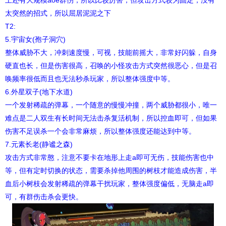
上还有大规模aoe群伤，所以比较厉害，但攻击方式较为固定，没有
太突然的招式，所以屈居泥泥之下
T2:
5.宇宙女(孢子洞穴)
整体威胁不大，冲刺速度慢，可视，技能前摇大，非常好闪躲，自身
硬直也长，但是伤害很高，召唤的小怪攻击方式突然很恶心，但是召
唤频率很低而且也无法秒杀玩家，所以整体强度中等。
6.外星双子(地下水道)
一个发射稀疏的弹幕，一个随意的慢慢冲撞，两个威胁都很小，唯一
难点是二人双生有长时间无法击杀复活机制，所以控血即可，但如果
伤害不足误杀一个会非常麻烦，所以整体强度还能达到中等。
7.元素长老(静谧之森)
攻击方式非常憨，注意不要卡在地形上走a即可无伤，技能伤害也中
等，但有定时切换的状态，需要杀掉他周围的树枝才能造成伤害，半
血后小树枝会发射稀疏的弹幕干扰玩家，整体强度偏低，无脑走a即
可，有群伤击杀会更快。