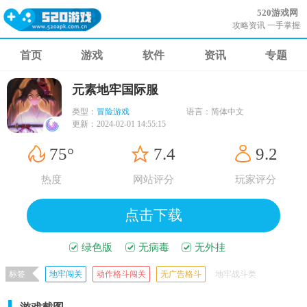
520游戏网
攻略资讯 一手掌握
首页
游戏
软件
资讯
专题
元素地牢国际服
类型：
冒险游戏
语言：
简体中文
更新：
2024-02-01 14:55:15
75°
7.4
9.2
热度
网站评分
玩家评分
点击下载
绿色版
无病毒
无外挂
标签
地牢闯关
动作格斗闯关
无广告格斗
地牢战斗类
地牢类型手游