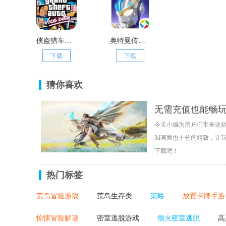
侠盗猎车手罪恶都市电脑版
奥特曼传奇英雄天诺奥传1.92存档版
下载
下载
猜你喜欢
无需充值也能畅玩
今天小编为用户们带来这款
3d画面也十分的精致，让
下载吧！
热门标签
荒岛冒险游戏
荒岛生存类
策略
放置卡牌手游
惊悚冒险解谜
密室逃脱游戏
很火密室逃脱
高