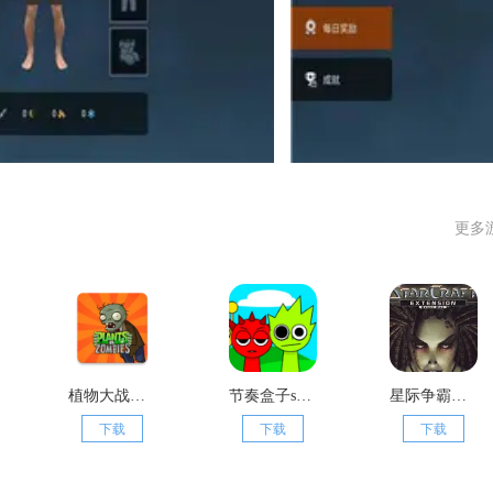
更多
植物大战僵尸杂交版
节奏盒子sprunki模组
星际争霸单机版1.08版本
下载
下载
下载