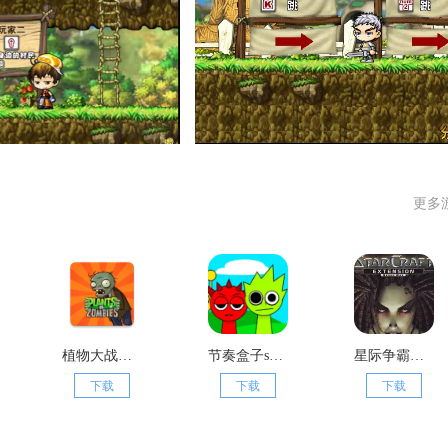
更多
植物大战僵尸杂交版
节奏盒子sprunki模组
星际争霸单机版1.08版本
下载
下载
下载