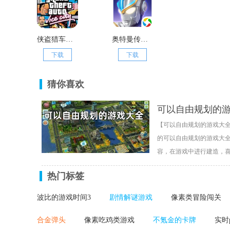
侠盗猎车手罪恶都市电脑版
奥特曼传奇英雄天诺奥传1.92存档版
下载
下载
猜你喜欢
可以自由规划的
【可以自由规划的游戏大
的可以自由规划的游戏大
容，在游戏中进行建造，
热门标签
波比的游戏时间3
剧情解谜游戏
像素类冒险闯关
合金弹头
像素吃鸡类游戏
不氪金的卡牌
实时