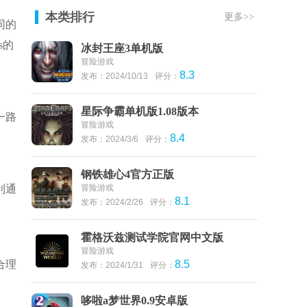
本类排行
更多>>
同的
s的
冰封王座3单机版
冒险游戏
8.3
发布：2024/10/13
评分：
星际争霸单机版1.08版本
一路
冒险游戏
8.4
发布：2024/3/6
评分：
钢铁雄心4官方正版
利通
冒险游戏
8.1
发布：2024/2/26
评分：
霍格沃兹测试学院官网中文版
冒险游戏
合理
8.5
发布：2024/1/31
评分：
哆啦a梦世界0.9安卓版