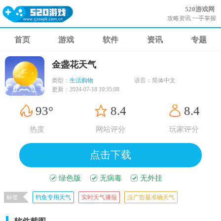
520游戏网
攻略资讯 一手掌握
首页
游戏
软件
资讯
专题
金盏花天气
类型：
生活购物
语言：
简体中文
更新：
2024-07-18 10:35:08
93°
8.4
8.4
热度
网站评分
玩家评分
点击下载
绿色版
无病毒
无外挂
标签
钓鱼专用天气
实时天气播报
没广告最准确天气
最新天气预报
无广告天气预报
天气准确