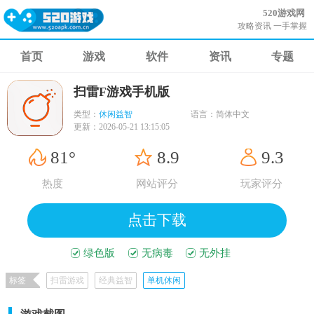
520游戏网
攻略资讯 一手掌握
首页
游戏
软件
资讯
专题
扫雷F游戏手机版
类型：
休闲益智
语言：
简体中文
更新：
2026-05-21 13:15:05
81°
8.9
9.3
热度
网站评分
玩家评分
点击下载
绿色版
无病毒
无外挂
标签
扫雷游戏
经典益智
单机休闲