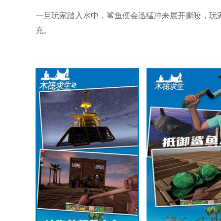
一旦玩家踏入水中，鲨鱼便会迅猛冲来展开撕咬，玩
充。