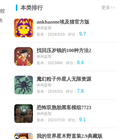
本类排行
更多>>
一艘
物
ankhazone埃及猫官方版
休闲益智
9.7
发布：2024/3/19
评分：
找回压岁钱的100种方法2
休闲益智
8.4
发布：2023/8/6
评分：
魔幻粒子外星人无限资源
休闲益智
7.8
发布：2024/3/3
评分：
恐怖双胞胎黑客模组7723
休闲益智
9.1
发布：2023/7/18
评分：
我的世界星木野直装2.9典藏版