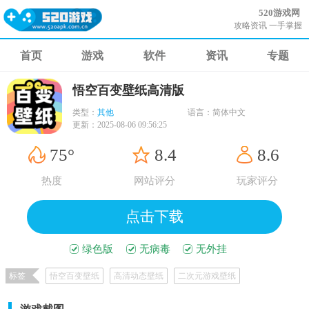
520游戏网
攻略资讯 一手掌握
首页
游戏
软件
资讯
专题
悟空百变壁纸高清版
类型：
其他
语言：
简体中文
更新：
2025-08-06 09:56:25
75°
8.4
8.6
热度
网站评分
玩家评分
点击下载
绿色版
无病毒
无外挂
标签
悟空百变壁纸
高清动态壁纸
二次元游戏壁纸