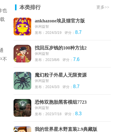
本类排行
更多>>
作也
下载
ankhazone埃及猫官方版
休闲益智
8.7
发布：2024/3/19
评分：
找回压岁钱的100种方法2
通
休闲益智
中不
7.6
发布：2023/8/6
评分：
魔幻粒子外星人无限资源
休闲益智
8.7
发布：2024/3/3
评分：
恐怖双胞胎黑客模组7723
休闲益智
8.3
发布：2023/7/18
评分：
我的世界星木野直装2.9典藏版