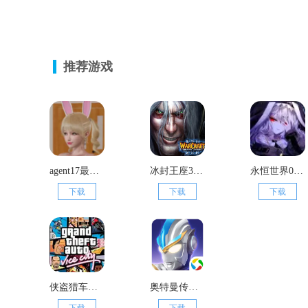
推荐游戏
agent17最新版本
冰封王座3单机版
永恒世界0.75汉化版
下载
下载
下载
侠盗猎车手罪恶都市电脑版
奥特曼传奇英雄天诺奥传1.92存档版