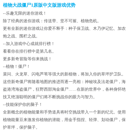
植物大战僵尸1原版中文版游戏优势
--乐趣无限的迷你游戏！
除了经典的迷你游戏：传送带、坚不可摧、植物危机。
更有全新的迷你游戏让你爱不释手：种子保卫战、木乃伊记忆、加农
炮之战、围栏之战。
--加入游戏中心成就排行榜！
看看你在排行榜中是第几名。
更多新奇冒险等你来挑战！
--植物！僵尸！
菜问、火龙草、闪电芦苇等强大的新植物，将加入你的草坪护卫队。
这些新奇僵尸将随着地图的推进而逐一亮相：神秘埃及法老僵尸，海
盗港湾海盗僵尸，狂野西部淘金僵尸……在新的世界中，各种身怀绝
技又绝顶聪明的僵尸们将不断挑战你的眼力与智力。
--技能保护你的脑子！
全新概念的植物能量和手势道具将时空挑战带入一个新的纪元。使用
植物能量豆来激发你植物的潜能，用金手指捏、轻弹、划动僵尸，保
护草坪，保护脑子。