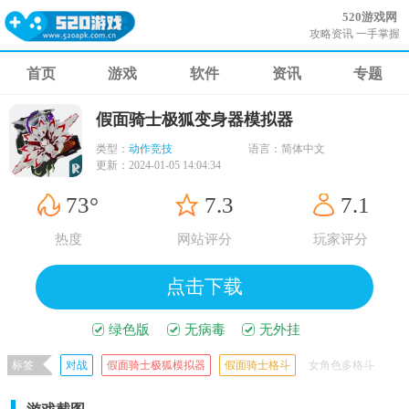
520游戏网
攻略资讯 一手掌握
首页
游戏
软件
资讯
专题
假面骑士极狐变身器模拟器
类型：
动作竞技
语言：
简体中文
更新：
2024-01-05 14:04:34
73°
7.3
7.1
热度
网站评分
玩家评分
点击下载
绿色版
无病毒
无外挂
标签
对战
假面骑士极狐模拟器
假面骑士格斗
女角色多格斗
假面骑士极狐变身器模拟器