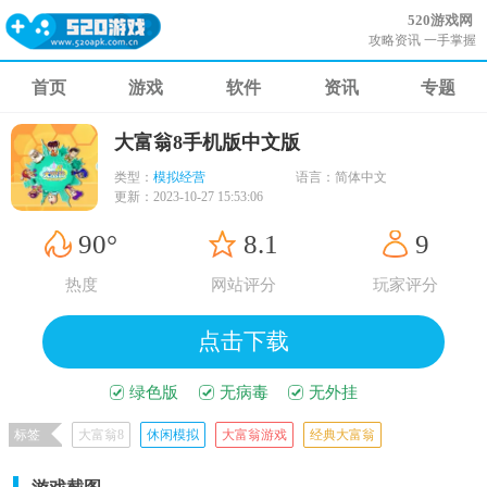
520游戏网
攻略资讯 一手掌握
首页
游戏
软件
资讯
专题
大富翁8手机版中文版
类型：
模拟经营
语言：
简体中文
更新：
2023-10-27 15:53:06
90°
8.1
9
热度
网站评分
玩家评分
点击下载
绿色版
无病毒
无外挂
标签
大富翁8
休闲模拟
大富翁游戏
经典大富翁