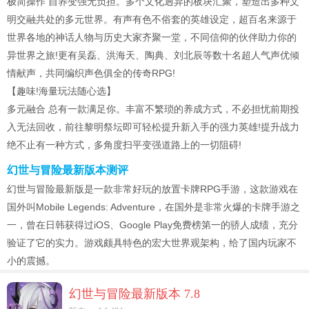
极简操作 自养变强无负担。多个文化迥异的板块汇聚，塑造出多种文
明交融共处的多元世界。有声有色不俗套的英雄设定，超百名来源于
世界各地的神话人物与历史大家齐聚一堂，不同信仰的伙伴助力你的
异世界之旅!更有吴磊、洪海天、陶典、刘北辰等数十名超人气声优倾
情献声，共同编织声色俱全的传奇RPG!
【趣味!海量玩法随心选】
多元融合 总有一款满足你。丰富不繁琐的养成方式，不必担忧前期投
入无法回收，前往黎明祭坛即可轻松提升新入手的强力英雄!提升战力
绝不止有一种方式，多角度扫平变强道路上的一切阻碍!
幻世与冒险最新版本测评
幻世与冒险最新版是一款非常好玩的放置卡牌RPG手游，这款游戏在
国外叫Mobile Legends: Adventure，在国外是非常火爆的卡牌手游之
一，曾在日韩获得过iOS、Google Play免费榜第一的骄人成绩，充分
验证了它的实力。游戏颇具特色的宏大世界观架构，给了国内玩家不
小的震撼。
幻世与冒险最新版本 7.8