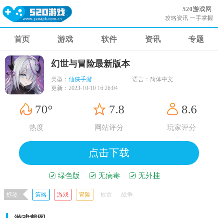
520游戏网
攻略资讯 一手掌握
首页
游戏
软件
资讯
专题
幻世与冒险最新版本
类型：
仙侠手游
语言：
简体中文
更新：
2023-10-10 16:26:04
70°
7.8
8.6
热度
网站评分
玩家评分
点击下载
绿色版
无病毒
无外挂
标签
策略
游戏
冒险
放置
战争