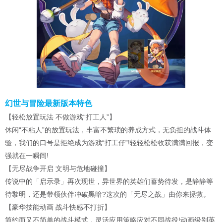
幻世与冒险最新版本特色
【轻松放置玩法 不做游戏“打工人”】
休闲“不粘人”的放置玩法，丰富不繁琐的养成方式，无负担的战斗体
验，我们的口号是拒绝成为游戏“打工仔”!轻轻松松收获满满回报，变
强就在一瞬间!
【无尽战争开启 文明与危地碰撞】
传说中的「启示录」再次现世，异世界的英雄们蓄势待发，是静静等
待黎明，还是带领伙伴冲破黑暗?这次的「无尽之战」由你来拯救。
【豪华技能动画 战斗快感不打折】
简约而又不简单的战斗模式，灵活应用策略应对不同战役!动画级别英