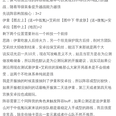
战，随着等级装备提升越战能力越强
先说阵容构筑核心：3+2
伊童【图左上】(送+中低氪)+艾莉丝【图中下 带皮肤】(送+微氪)+安
卓拉【图中上】(地宫)+2
剩下两个位置需要补出一个科技一个前排
思路：伊童吃敌人后排火力，另一个坦克保护我方后排，削对方团队
艾莉丝大招收割结束，安卓拉保艾莉丝，能活下来那就是两个大
说实话光启一共10天，现在写攻略意义不大，姑且当官方是在为公测
做攻略储备，所以我也默认是为公测玩家的开服建议，说实话如果公
测沿用现在测试塞伊童+艾莉丝的策略那么大家开局基本是不会很难
受，这两个不吃体系单纯就是强
我是开服抽的时候直接抽到了伊童和安卓拉，所以阵容成型比较快，
如果开服都没抽到的话最晚开服第二天送伊童，第三天或者第四天地
宫换安卓拉也成能玩。
阵容需要三个同阵营的角色来触发阵容buff，如果公测还是送伊童那
么对于中低氪玩家来说科技队都是最稳定入手成型的路线，而且强度
非常高，除非你抽卡歪出一套元素或者什么队不然不推荐。