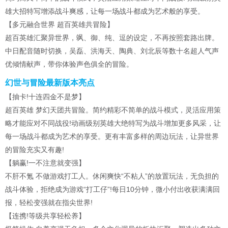
雄大招特写增添战斗爽感，让每一场战斗都成为艺术般的享受。
【多元融合世界 超百英雄共冒险】
超百英雄汇聚异世界，飒、御、纯、逗的设定，不再按照套路出牌。
中日配音随时切换，吴磊、洪海天、陶典、刘北辰等数十名超人气声
优倾情献声，带你体验声色俱全的冒险。
幻世与冒险最新版本亮点
【抽卡!十连四金不是梦】
超百英雄 梦幻天团共冒险。简约精彩不简单的战斗模式，灵活应用策
略才能应对不同战役!动画级别英雄大绝特写为战斗增加更多风采，让
每一场战斗都成为艺术的享受。更有丰富多样的周边玩法，让异世界
的冒险充实又有趣!
【躺赢!一不注意就变强】
不肝不氪 不做游戏打工人。休闲爽快“不粘人”的放置玩法，无负担的
战斗体验，拒绝成为游戏“打工仔”!每日10分钟，微小付出收获满满回
报，轻松变强就在指尖世界!
【连携!等级共享轻松养】