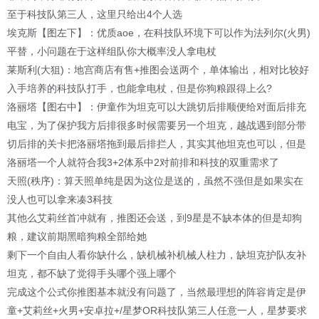
至于科技队第三人，这里只给出4个人选
埃克斯【图左下】：优质aoe，在科技队环境下可以作为法列尔(火男)
平替，小问题在于这样组队你大概率没人拿电杖
莱斯利(大狙)：地宫商店有售+推图会送两个，单体输出，相对比较好
入手培养的科技队打手，也能拿电杖，但是你狗粮跟得上么?
洛丽塔【图右中】：伊童作为坦克可以大跳切后排顺便给对面后排充
电宝，为了保护我方后排很多时候需要另一个坦克，越战遇到部分带
切后排的关卡把洛丽塔拖到最后排拦人，其实其他坦克也可以，但是
洛丽塔一个人就符合我3+2体系中2对前排和科技的双重需求了
天照(秩序)：算天照单纯是因为这位是送的，虽然不强但是如果实在
没人也可以拿来凑3科技
其他么艾莉丝首冲就有，推图还会送，到9星是不缺本体的但是却狗
粮，建议前期黑暗狗粮全部给她
剩下一个自由人看你缺什么，缺机械补机械人柱力，缺坦克护队友补
坦克，都不缺了觉得手头哪个强上哪个
完成这个公式你推图基本就没有问题了，当然最理想的阵容肯定是伊
童+艾莉丝+火男+安卓拉+/星梦OR科技队第三人任意一人，星梦要求