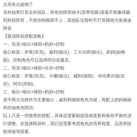
太高有点超纲了
另外如果打算走科技队，所有的阵营抽卡(异界招募)请毫不犹豫得砸
到科技阵营，不然你狗粮跟不上，其他队伍暂时不打算聊因为更难凑
阵容
【最强阵容搭配攻略​】
一、坦克+输出+辅助+奶妈+控制
核心框架：伊童(坦克)、威利(输出)、三大法师(输出)、奶妈(如梅
丽)。控制角色可以选择阿尔或魔灵。
二、坦克+输出+辅助+生存+控制
核心框架：伊童(坦克)、卡娜(输出)、威利(辅助)、布伦希尔德(生
存)、阿尔(控制)。
三、输出+输出+辅助+奶妈+控制
其中两大法师作为主要输出，威利和辅助角色为辅，再配上奶妈梅丽
和控场角色阿尔。
以上只是一些推荐的搭配，具体还需要根据游戏更新和角色平衡性进
行调整。在选择阵容时，我们还需要考虑角色的培养程度、品质和技
能等级等因素。