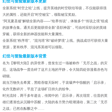
幻世与冒险最新版本更新
全新系统“时空之轮”上线，提升英雄的时空联结等级，不仅能获得强
大的属性，还能开启“时空秘宝”，领取秘宝奖励。
“阿克夏圣墟”解锁全新内容——“绘界传说”，体验多个“传说之境”组成
的故事合集。通关后更能获得全新“圣职神器”，可由对应职业的英雄
穿戴，获得全新的神器技能和大量属性。
全新系统“秩序塔”、“混沌塔”和“破碎梦境”上线。挑战成功可获得大量
资源，更有秩序、混沌系英雄可以领取。
幻世与冒险最新版本背景
名为【黎明大陆】的异世界，曾发生过一场被称作「无尽之战」的灾
厄。这场战争一度击碎了这片土地的平静，令大陆四处弥漫着赤色与
硝烟。
就当万物失去希冀，黑暗吞噬天际时，于哀嚎声中惊醒的「启示录」
化作无数碎片，平息了这场旷日持久的纷争。
时光流转，两千多年逝去，传闻中的「启示录」再次现世，往昔的英
雄们逐渐也从沉睡中苏醒，大陆的各方势力暗潮涌动，第二次「无尽
之战」已然在酝酿之中……