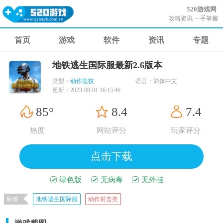
520游戏网
攻略资讯 一手掌握
首页
游戏
软件
资讯
专题
地铁逃生国际服最新2.6版本
类型：
动作竞技
语言：
简体中文
更新：
2023-08-01 16:15:46
85°
8.4
7.4
热度
网站评分
玩家评分
点击下载
绿色版
无病毒
无外挂
标签
地铁逃生国际服
动作射击类