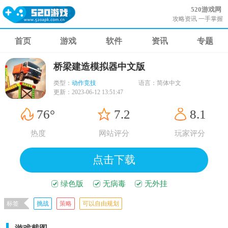
520游戏网
攻略资讯 一手掌握
首页
游戏
软件
资讯
专题
桥梁建造模拟器中文版
类型：
动作竞技
语言：
简体中文
更新：
2023-06-12 13:51:47
76°
7.2
8.1
热度
网站评分
玩家评分
点击下载
绿色版
无病毒
无外挂
标签
挑战
策略
可以自由规划