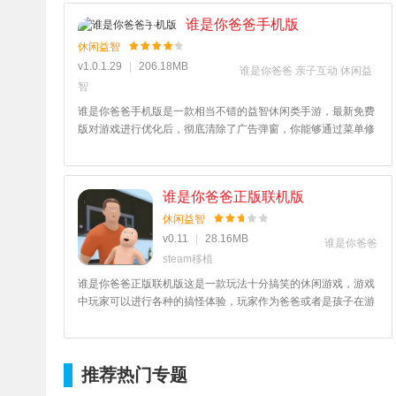
谁是你爸爸手机版
休闲益智
v1.0.1.29
|
206.18MB
谁是你爸爸
亲子互动
休闲益
智
谁是你爸爸手机版是一款相当不错的益智休闲类手游，最新免费
版对游戏进行优化后，彻底清除了广告弹窗，你能够通过菜单修
改游戏数据，感兴趣的话就来体验谁是你爸爸游戏手机版正版
吧！
谁是你爸爸正版联机版
休闲益智
v0.11
|
28.16MB
谁是你爸爸
steam移植
谁是你爸爸正版联机版这是一款玩法十分搞笑的休闲游戏，游戏
中玩家可以进行各种的搞怪体验，玩家作为爸爸或者是孩子在游
戏中记性十分搞笑的追逐体验，互相的消耗对方的耐力，玩法十
分有趣，感兴趣的小伙伴们快来本站下载试试吧。
推荐热门专题