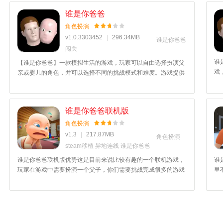
谁是你爸爸
角色扮演
v1.0.3303452
|
296.34MB
谁是你爸爸
闯关
谁
【谁是你爸爸】一款模拟生活的游戏，玩家可以自由选择扮演父
戏
亲或婴儿的角色，并可以选择不同的挑战模式和难度。游戏提供
机
多种关卡和挑战，玩家可以根据自己的喜好和年龄选择不同的关
款
卡进行挑战，游戏采用1V1多人在线对战模式，操作起来真的是
很不错的！
谁是你爸爸联机版
角色扮演
v1.3
|
217.87MB
角色扮演
steam移植
异地连线
谁是你爸爸
谁是你爸爸联机版优势这是目前来说比较有趣的一个联机游戏，
谁
玩家在游戏中需要扮演一个父子，你们需要挑战完成很多的游戏
里
关卡，根据你的角色，如果你是爸爸就要照顾好，如果你是宝宝
大
的话，就要不停的制造麻烦，当然不会有人来怪罪你，乐趣十
体
足，喜欢的话就来这里看看吧！