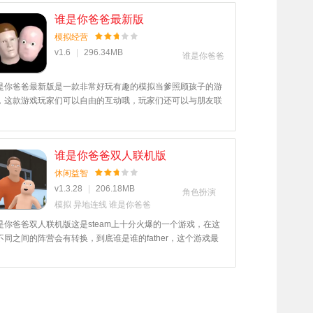
谁是你爸爸最新版
模拟经营
v1.6
|
296.34MB
谁是你爸爸
是你爸爸最新版是一款非常好玩有趣的模拟当爹照顾孩子的游
，这款游戏玩家们可以自由的互动哦，玩家们还可以与朋友联
畅玩呢，十分的不错，玩家们还可以创建私密房间哦，喜欢这
游戏的玩家快来520游戏网下载吧！
谁是你爸爸双人联机版
休闲益智
v1.3.28
|
206.18MB
角色扮演
模拟
异地连线
谁是你爸爸
是你爸爸双人联机版这是steam上十分火爆的一个游戏，在这
不同之间的阵营会有转换，到底谁是谁的father，这个游戏最
的难度游戏的难度，而是在角色的选择方面，会有很多精妙的
验，喜欢的话就来520游戏网看看吧！