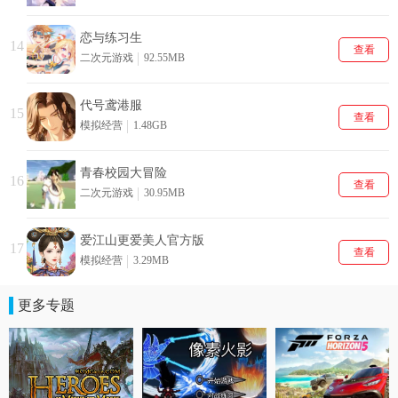
恋与练习生
14
查看
二次元游戏
92.55MB
代号鸢港服
15
查看
模拟经营
1.48GB
青春校园大冒险
16
查看
二次元游戏
30.95MB
爱江山更爱美人官方版
17
查看
模拟经营
3.29MB
更多专题