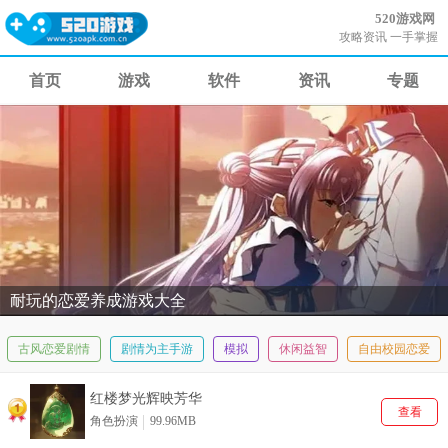
520游戏网
攻略资讯 一手掌握
首页
游戏
软件
资讯
专题
耐玩的恋爱养成游戏大全
古风恋爱剧情
剧情为主手游
模拟
休闲益智
自由校园恋爱
红楼梦光辉映芳华
查看
角色扮演
99.96MB