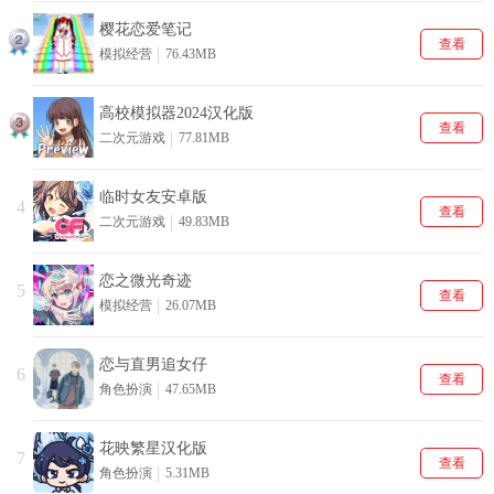
樱花恋爱笔记
查看
模拟经营
76.43MB
高校模拟器2024汉化版
查看
二次元游戏
77.81MB
临时女友安卓版
4
查看
二次元游戏
49.83MB
恋之微光奇迹
5
查看
模拟经营
26.07MB
恋与直男追女仔
6
查看
角色扮演
47.65MB
花映繁星汉化版
7
查看
角色扮演
5.31MB