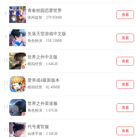
青春校园恋爱世界
8
查看
休闲益智
279.95MB
失落天堂游戏中文版
9
查看
角色扮演
118.53MB
世界之外中文版
10
查看
模拟经营
1.64GB
爱养成4最新版本
11
查看
模拟经营
82.49MB
世界之外渠道服
12
查看
角色扮演
1.67GB
代号鸢官服
13
查看
仙侠手游
2.16GB