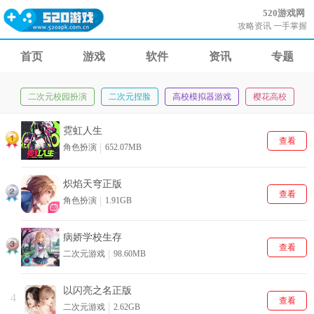
520游戏网
攻略资讯 一手掌握
首页
游戏
软件
资讯
专题
二次元角色扮演类游戏
二次元校园扮演
二次元捏脸
高校模拟器游戏
樱花高校
零氪党二次元
霓虹人生
查看
角色扮演
652.07MB
炽焰天穹正版
查看
角色扮演
1.91GB
病娇学校生存
查看
二次元游戏
98.60MB
以闪亮之名正版
4
查看
二次元游戏
2.62GB