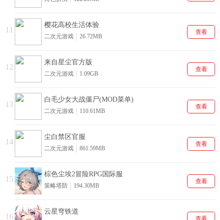
樱花高校生活体验
11
查看
二次元游戏
26.72MB
来自星尘官方版
12
查看
二次元游戏
1.09GB
白毛少女大战僵尸(MOD菜单)
13
查看
二次元游戏
110.61MB
尘白禁区官服
14
查看
二次元游戏
861.59MB
棕色尘埃2冒险RPG国际服
15
查看
策略塔防
194.30MB
云星穹铁道
16
查看