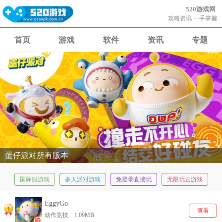
520游戏网
攻略资讯 一手掌握
首页
游戏
软件
资讯
专题
蛋仔派对所有版本
国际服游戏
多人派对游戏
免登录直接玩
无限玩云游戏
合家欢游戏
EggyGo
查看
动作竞技
1.09MB