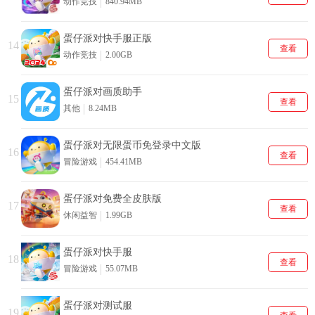
动作竞技
840.94MB
蛋仔派对快手服正版
14
查看
动作竞技
2.00GB
蛋仔派对画质助手
15
查看
其他
8.24MB
蛋仔派对无限蛋币免登录中文版
16
查看
冒险游戏
454.41MB
蛋仔派对免费全皮肤版
17
查看
休闲益智
1.99GB
蛋仔派对快手服
18
查看
冒险游戏
55.07MB
蛋仔派对测试服
19