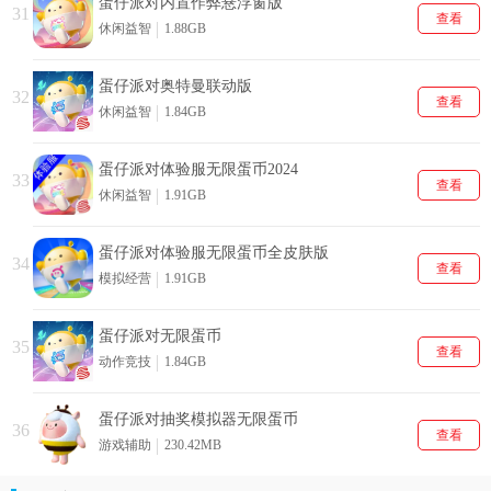
蛋仔派对内置作弊悬浮窗版
31
查看
休闲益智
1.88GB
蛋仔派对奥特曼联动版
32
查看
休闲益智
1.84GB
蛋仔派对体验服无限蛋币2024
33
查看
休闲益智
1.91GB
蛋仔派对体验服无限蛋币全皮肤版
34
查看
模拟经营
1.91GB
蛋仔派对无限蛋币
35
查看
动作竞技
1.84GB
蛋仔派对抽奖模拟器无限蛋币
36
查看
游戏辅助
230.42MB