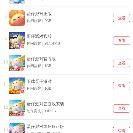
蛋仔派对正版
8
查看
休闲益智
2GB
蛋仔派对官服
9
查看
休闲益智
287.51MB
蛋仔派对官方版
10
查看
休闲益智
1GB
下载蛋仔派对
11
查看
休闲益智
1GB
蛋仔派对云游戏安装
12
查看
动作竞技
1.82GB
蛋仔派对国际服正版
13
查看