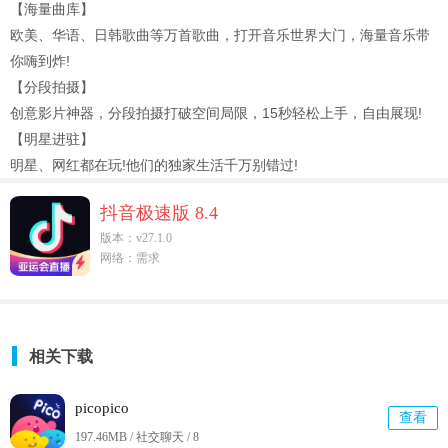
【海量曲库】
欧美、华语、日韩歌曲等万首歌曲，打开音乐世界大门，海量音乐带
你嗨到炸!
【分段拍摄】
创意影片神器，分段拍摄打破空间局限，15秒轻松上手，自由展现!
【明星进驻】
明星、网红都在玩!他们的独家生活千万别错过!
抖音极速版 8.4
版本：v27.1.0
网络：需求
相关下载
picopico
查看
197.46MB / 社交聊天 /
8