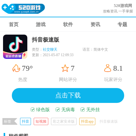
520游戏网
攻略资讯 一手掌握
首页
游戏
软件
资讯
专题
抖音极速版
类型：
社交聊天
语言：
简体中文
更新：
2021-05-07 12:09:33
79°
7
8.1
热度
网站评分
玩家评分
点击下载
绿色版
无病毒
无外挂
标签
抖音
短视频
彩之家安卓版
抖音app
抖音极速版