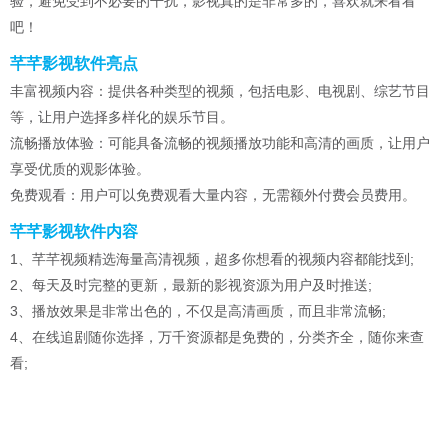
验，避免受到不必要的干扰，影视真的是非常多的，喜欢就来看看
吧！
芊芊影视软件亮点
丰富视频内容：提供各种类型的视频，包括电影、电视剧、综艺节目
等，让用户选择多样化的娱乐节目。
流畅播放体验：可能具备流畅的视频播放功能和高清的画质，让用户
享受优质的观影体验。
免费观看：用户可以免费观看大量内容，无需额外付费会员费用。
芊芊影视软件内容
1、芊芊视频精选海量高清视频，超多你想看的视频内容都能找到;
2、每天及时完整的更新，最新的影视资源为用户及时推送;
3、播放效果是非常出色的，不仅是高清画质，而且非常流畅;
4、在线追剧随你选择，万千资源都是免费的，分类齐全，随你来查
看;