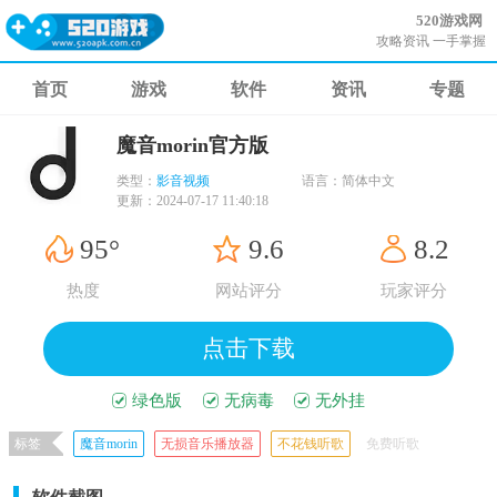
520游戏网
攻略资讯 一手掌握
首页
游戏
软件
资讯
专题
魔音morin官方版
类型：
影音视频
语言：
简体中文
更新：
2024-07-17 11:40:18
95°
9.6
8.2
热度
网站评分
玩家评分
点击下载
绿色版
无病毒
无外挂
标签
魔音morin
无损音乐播放器
不花钱听歌
免费听歌