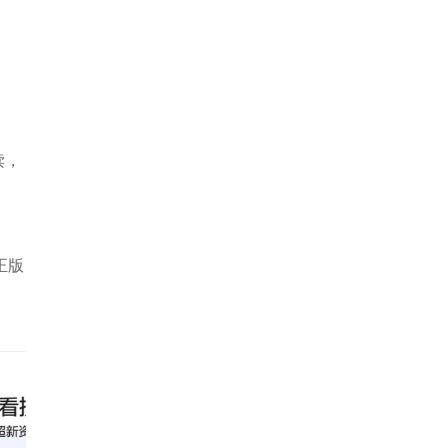
读，
正版