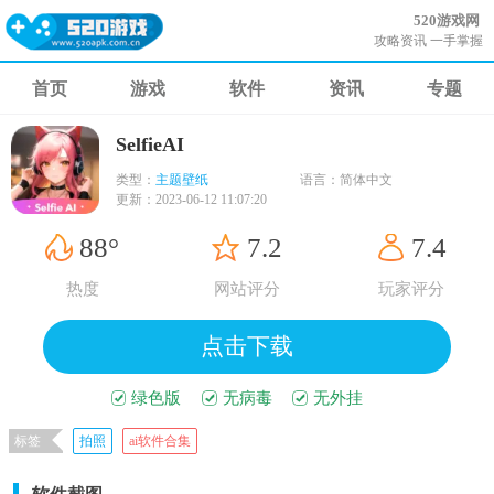
520游戏网
攻略资讯 一手掌握
首页
游戏
软件
资讯
专题
SelfieAI
类型：
主题壁纸
语言：
简体中文
更新：
2023-06-12 11:07:20
88°
7.2
7.4
热度
网站评分
玩家评分
点击下载
绿色版
无病毒
无外挂
标签
拍照
ai软件合集