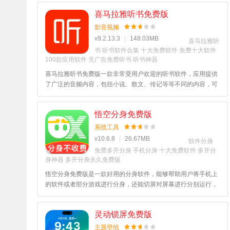
喜马拉雅听书免费版
影音视频
v9.2.13.3
|
148.03MB
喜马拉雅听
书
听书软件合集
十大免费软件
免费十大软件
100款应用软件
无广告免费听书
听书神器
喜马拉雅听书免费版一款非常受用户欢迎的听书软件，应用提供
了广泛的音频内容，包括小说、散文、传记等等不同的内容，可
以根据自己的喜好创建自定义的播放列表，使用非常简单，喜欢
的小伙伴欢迎来本网站下载体验！
悟空分身免费版
系统工具
v10.6.8
|
26.67MB
软件分身
免费多开分身
手机分身
十大免费软件
多开分
身神器
多开分身永久免费版
悟空分身免费版是一款好用的分身软件，能够帮助用户将手机上
的软件或者部分游戏进行分身，还能切屏对屏幕进行分别运行，
让用户能够快速的同步进行多项不同的工作，软件使用起来十分
方便，大大的便利了用户的日常工作，喜欢的玩家快来下载吧。
灵动锁屏免费版
主题壁纸