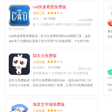
cad快速看图免费版
系统工具
v2.2
|
39.78MB
cad快速看
图
十大免费软件
免费十大软件
100款应用软
件
CAD软件
番
cad快速看图免费版是一款可以免费使用的cad画图工具，这款
这
app专门为建筑以及电子设计等用户们准备的哦，十分的方便，
优
其中的图纸设计也十分的方便，使用教程更是详细无比哦，还可
久
以测量侧面积，喜欢这款app的用户快来520游戏网下载吧！
吧
囧次元免费版
小说动漫
v1.5.6.8
|
53.41MB
囧次元
好
用免费漫画
十大免费软件
无广告免费动漫
免
囧次元免费版是一款可以免费看动漫的app，这款app中的二次
O
元论坛十分的多，而且没有任何的广告哦，让用户们免费的观看
上
和阅读，支持用户们离线缓存下载资源呢，十分的特色，运行也
些
十分的稳定哦，喜欢这款app的用户快来520游戏网下载吧！
这
海棠文学城免费版
小说动漫