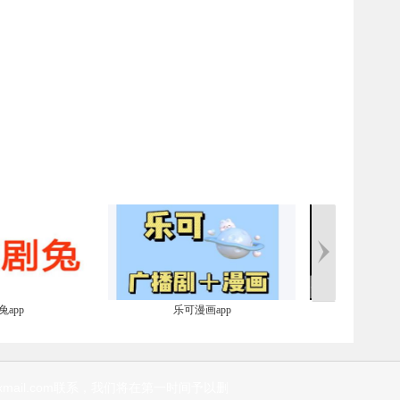
app
乐可漫画app
猫番阅
mail.com联系，我们将在第一时间予以删