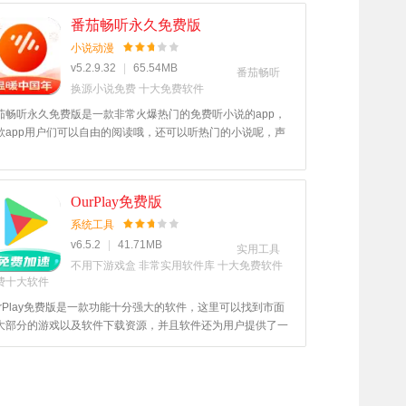
番茄畅听永久免费版
小说动漫
v5.2.9.32
|
65.54MB
番茄畅听
换源小说免费
十大免费软件
茄畅听永久免费版是一款非常火爆热门的免费听小说的app，
款app用户们可以自由的阅读哦，还可以听热门的小说呢，声
们都十分的厉害哦，其中的登录注册方式也十分的简单哦，永
免费的听小说呢，喜欢这款app的用户快来520游戏网下载
！
OurPlay免费版
系统工具
v6.5.2
|
41.71MB
实用工具
不用下游戏盒
非常实用软件库
十大免费软件
费十大软件
urPlay免费版是一款功能十分强大的软件，这里可以找到市面
大部分的游戏以及软件下载资源，并且软件还为用户提供了一
免费的加速器功能，让用户能够轻松流畅的进行游戏，用户在
里能够下载到自己想玩的游戏资源，喜欢的用户快来下载吧。