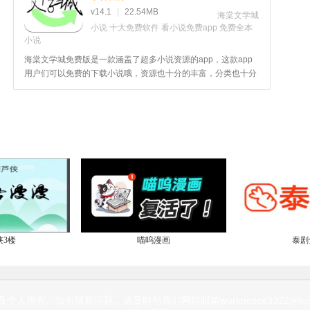
v14.1
|
22.54MB
海棠文学城
小说
十大免费软件
看小说免费app
免费全本
小说
海棠文学城免费版是一款涵盖了超多小说资源的app，这款app
用户们可以免费的下载小说哦，资源也十分的丰富，分类也十分
的详细，绝对是无弹窗免费网络小说阅读网，让用户们随时阅读
哦，喜欢这款app的用户快来520游戏网下载吧！
侠3楼
喵呜漫画
泰剧兔
所有。如有版权问题，请及时与我们网站邮箱worknotice3322@fox