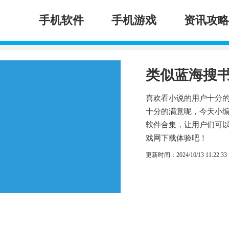
手机软件
手机游戏
资讯攻略
类似蓝海搜
喜欢看小说的用户十分
十分的满意呢，今天小
软件合集，让用户们可以
戏网下载体验吧！
更新时间：2024/10/13 11:22:33