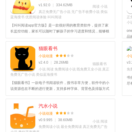
v1.92.0
|
334.62MB
阅读
小说
真正免费无广告小说
无广告不收费小说
类似
蓝海搜书
优质阅读体验
叫叫阅读
正
小
【叫叫阅读app官方版】是一款很好用的教育类软件，提供了家
o
长监控功能，家长可以随时了解孩子的学习进度和情况，能够根
品
据孩子的阅读水平和兴趣，为他们推荐合适的阅读材料。这种个
由
性化的推荐方式，有助于孩子更好地学习和成长！
猫眼看书
满
小说动漫
小
v2.4.0
|
28.26MB
v3
猫眼看书
小说
阅读
免费阅读小说
既免费又全小说
真正
免
免费无广告小说
类似蓝海搜书
书
【猫眼看书】一款电子书阅读软件，搜书非常方便，软件中的小
尽
说资源也在不断的进行更新，支持多种字体、背景色及排版方式
简
的自由切换，让你可以根据自己的阅读习惯调整至最舒适的阅读
享
模式。无论是新书速递还是热门榜单，都能让你轻松发现那些可
适
汽水小说
能错过的精彩之作。
小说动漫
v0.9.995
|
38.60MB
小说
阅读
免费阅读小说
最全免费阅读
真正免费无广告