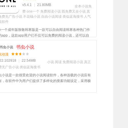
v5.4.1
|
21.80MB
全本小说免
费
one一个
免费阅读小说
既免费又全小说
真
免费无广告小说
不花钱小说
自由小说阅读
类似蓝海搜书
人气
说软件
ne一个成年版致敬韩寒版是一款可以自由阅读韩寒各种热门作
的app，这款app用户们不仅可以免费的阅读小说，还可以自
的在社区中互动呢，用户群体十分的多，让很多用户都十分的
书虫小说
意呢，喜欢的用户快来520游戏网下载吧！
说动漫
.22.102918
|
22.54MB
小说
阅读
免费阅读小说
真正
费无广告小说
类似蓝海搜书
虫小说是一款很受欢迎的小说阅读软件，各种连载的小说应有
有，在软件中为用户们提供了多样化的搜索功能设定，采用极
风格，搭配舒适的阅读背景与字体选择，让每一次翻页都成为
受。多种阅读模式可选，保护你的视力，让阅读更加持久舒
。