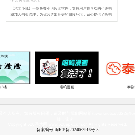
小说
类似蓝海搜书
【汽水小说】一款免费小说阅读软件，支持用户将喜欢的小说书
籍加入书架管理，为你营造出良好的阅读环境，贴心提供了听书
功能，让你在闭目养神的同时，也能继续沉浸在精彩的故事中。
拥有强大的智能推荐系统，它能根据你的阅读历史和偏好，为你
量身定制专属书单。
侠3楼
喵呜漫画
泰剧兔
所有。如有版权问题，请及时与我们网站邮箱worknotice3322@fox
除，谢谢！
Copyright 520游戏网 www.520apk.com.cn All Rights Reserved.
备案编号:闽ICP备2024063916号-3