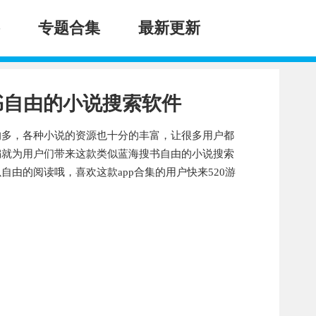
专题合集
最新更新
书自由的小说搜索软件
的多，各种小说的资源也十分的丰富，让很多用户都
编就为用户们带来这款类似蓝海搜书自由的小说搜索
自由的阅读哦，喜欢这款app合集的用户快来520游