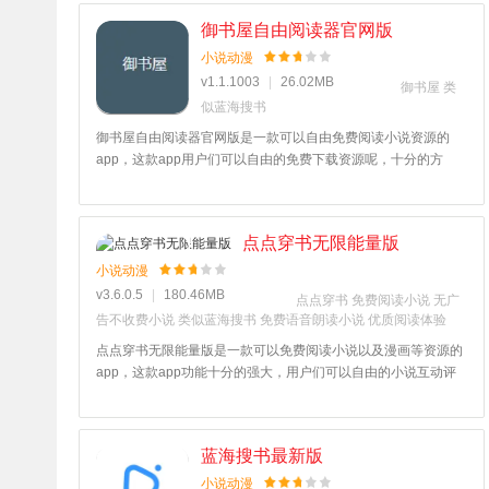
御书屋自由阅读器官网版
小说动漫
v1.1.1003
|
26.02MB
御书屋
类
似蓝海搜书
御书屋自由阅读器官网版是一款可以自由免费阅读小说资源的
app，这款app用户们可以自由的免费下载资源呢，十分的方
便，其中的常见问题都可以快速的解决哦，小编都放在内容中
呢，十分的有趣，喜欢这款app的用户快来下载吧！
点点穿书无限能量版
小说动漫
v3.6.0.5
|
180.46MB
点点穿书
免费阅读小说
无广
告不收费小说
类似蓝海搜书
免费语音朗读小说
优质阅读体验
点点穿书无限能量版是一款可以免费阅读小说以及漫画等资源的
app，这款app功能十分的强大，用户们可以自由的小说互动评
论哦，还可以自己成为作者呢，十分的不错，破解了无限能量就
可以全免费观看呢，喜欢就来520游戏网下载吧！
蓝海搜书最新版
小说动漫