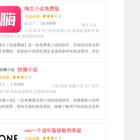
嗨文小说免费版
小说动漫
v1.3.7
|
18.84MB
嗨文小说
小说
阅读
无广告不收费小说
类似蓝海搜书
免
语音朗读小说
优质阅读体验
嗨文小说免费版】是一款免费看小说的软件，所有的内容全部
是免费的，很多的小说类型满足读者的多样化阅读需求，而且
新的速度真的是非常快的，通过分析读者的阅读历史和偏好，
读者量身定制个性化的小说推荐，喜欢就来下载，所有的小说
快播小说
是免费
说动漫
2.1
|
1.92MB
小说
阅读
快播小说
无广告不
费小说
类似蓝海搜书
优质阅读体验
快播小说】一款免费看优质小说的阅读软件，海量精彩小说资
实时更新，拥有完善的推荐系统，能够了解用户的浏览历史和
析用户的偏好，为用户推荐更符合其口味的小说。用户可以将
己喜欢的小说添加到书架上，方便快速找到并继续阅读。喜欢
小说这里真的全都有！
one一个成年版致敬韩寒版
小说动漫