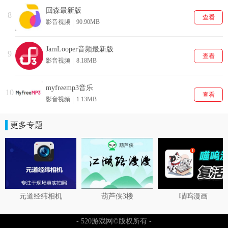
回森最新版
8
查看
影音视频
90.90MB
JamLooper音频最新版
9
查看
影音视频
8.18MB
myfreemp3音乐
10
查看
影音视频
1.13MB
更多专题
元道经纬相机
葫芦侠3楼
喵呜漫画
- 520游戏网©版权所有 -