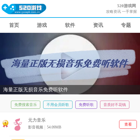
520游戏网
攻略资讯 一手掌握
首页
游戏
软件
资讯
专题
海量正版无损音乐免费听软件
免费搜索音乐
不用会员听歌
免费听歌
音质好不花钱
速悦音乐
元力音乐
查看
影音视频
54.09MB